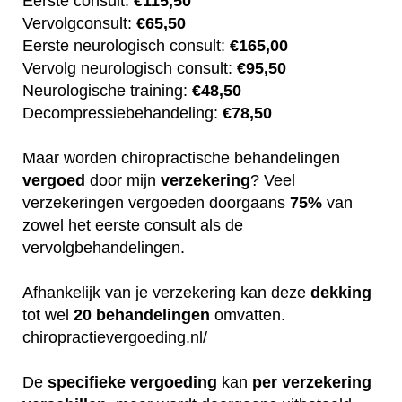
Eerste consult:
€115,50
Vervolgconsult:
€65,50
Eerste neurologisch consult:
€165,00
Vervolg neurologisch consult:
€95,50
Neurologische training:
€48,50
Decompressiebehandeling:
€78,50
Maar worden chiropractische behandelingen
vergoed
door mijn
verzekering
? Veel
verzekeringen vergoeden doorgaans
75%
van
zowel het eerste consult als de
vervolgbehandelingen.
Afhankelijk van je verzekering kan deze
dekking
tot wel
20
behandelingen
omvatten.
chiropractievergoeding.nl/
De
specifieke
vergoeding
kan
per
verzekering