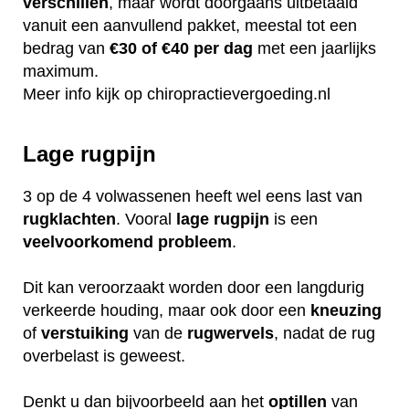
verschillen
, maar wordt doorgaans uitbetaald
vanuit een aanvullend pakket, meestal tot een
bedrag van
€30 of €40 per dag
met een jaarlijks
maximum.
Meer info kijk op
chiropractievergoeding.nl
Lage rugpijn
3 op de 4 volwassenen heeft wel eens last van
rugklachten
. Vooral
lage
rugpijn
is een
veelvoorkomend
probleem
.
Dit kan veroorzaakt worden door een langdurig
verkeerde houding, maar ook door een
kneuzing
of
verstuiking
van de
rugwervels
, nadat de rug
overbelast is geweest.
Denkt u dan bijvoorbeeld aan het
optillen
van