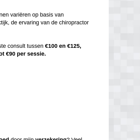
nen variëren op basis van
tijk, de ervaring van de chiropractor
ste consult tussen
€100 en €125,
ot €90 per sessie.
oed
door mijn
verzekering
? Veel