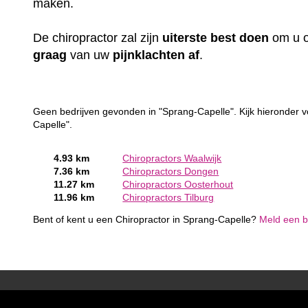
maken.
De chiropractor zal zijn
uiterste
best
doen
om u o
graag
van uw
pijnklachten
af
.
Geen bedrijven gevonden in "Sprang-Capelle". Kijk hieronder v
Capelle".
4.93 km
Chiropractors Waalwijk
7.36 km
Chiropractors Dongen
11.27 km
Chiropractors Oosterhout
11.96 km
Chiropractors Tilburg
Bent of kent u een Chiropractor in Sprang-Capelle?
Meld een be