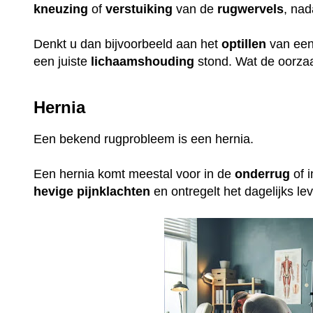
kneuzing
of
verstuiking
van de
rugwervels
, nad
Denkt u dan bijvoorbeeld aan het
optillen
van ee
een juiste
lichaamshouding
stond. Wat de oorzaak
Hernia
Een bekend rugprobleem is een hernia.
Een hernia komt meestal voor in de
onderrug
of 
hevige
pijnklachten
en ontregelt het dagelijks l