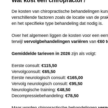
Wat kost een chiropractor?
De kosten van chiropractische behandelingen kun
verschillende factoren zoals de locatie van de prak
en het specifieke type behandeling dat nodig is.
Over het algemeen liggen de kosten voor een eer
terwijl
vervolgbehandelingen
variëren
van
€60 t
Gemiddelde tarieven in 2026
zijn als volgt:
Eerste consult:
€115,50
Vervolgconsult:
€65,50
Eerste neurologisch consult:
€165,00
Vervolg neurologisch consult:
€95,50
Neurologische training:
€48,50
Decompressiebehandeling:
€78,50
Maar worden chiropractische behandelingen
verg