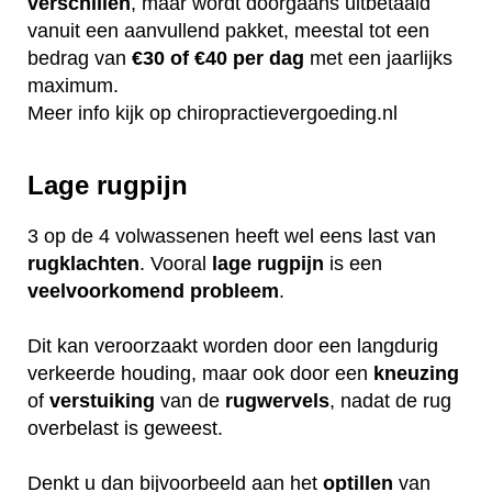
verschillen
, maar wordt doorgaans uitbetaald
vanuit een aanvullend pakket, meestal tot een
bedrag van
€30 of €40 per dag
met een jaarlijks
maximum.
Meer info kijk op
chiropractievergoeding.nl
Lage rugpijn
3 op de 4 volwassenen heeft wel eens last van
rugklachten
. Vooral
lage
rugpijn
is een
veelvoorkomend
probleem
.
Dit kan veroorzaakt worden door een langdurig
verkeerde houding, maar ook door een
kneuzing
of
verstuiking
van de
rugwervels
, nadat de rug
overbelast is geweest.
Denkt u dan bijvoorbeeld aan het
optillen
van