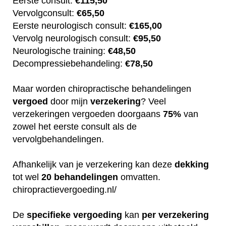
Eerste consult:
€115,50
Vervolgconsult:
€65,50
Eerste neurologisch consult:
€165,00
Vervolg neurologisch consult:
€95,50
Neurologische training:
€48,50
Decompressiebehandeling:
€78,50
Maar worden chiropractische behandelingen
vergoed
door mijn
verzekering
? Veel
verzekeringen vergoeden doorgaans
75%
van
zowel het eerste consult als de
vervolgbehandelingen.
Afhankelijk van je verzekering kan deze
dekking
tot wel
20
behandelingen
omvatten.
chiropractievergoeding.nl/
De
specifieke
vergoeding
kan
per
verzekering