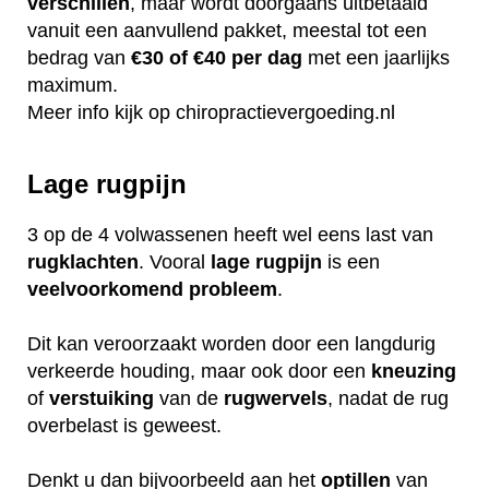
verschillen
, maar wordt doorgaans uitbetaald
vanuit een aanvullend pakket, meestal tot een
bedrag van
€30 of €40 per dag
met een jaarlijks
maximum.
Meer info kijk op
chiropractievergoeding.nl
Lage rugpijn
3 op de 4 volwassenen heeft wel eens last van
rugklachten
. Vooral
lage
rugpijn
is een
veelvoorkomend
probleem
.
Dit kan veroorzaakt worden door een langdurig
verkeerde houding, maar ook door een
kneuzing
of
verstuiking
van de
rugwervels
, nadat de rug
overbelast is geweest.
Denkt u dan bijvoorbeeld aan het
optillen
van