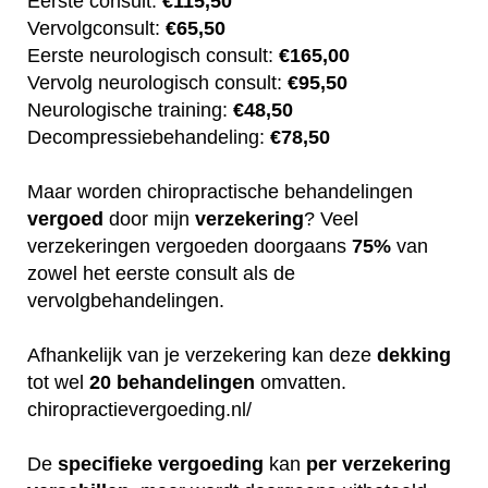
Eerste consult:
€115,50
Vervolgconsult:
€65,50
Eerste neurologisch consult:
€165,00
Vervolg neurologisch consult:
€95,50
Neurologische training:
€48,50
Decompressiebehandeling:
€78,50
Maar worden chiropractische behandelingen
vergoed
door mijn
verzekering
? Veel
verzekeringen vergoeden doorgaans
75%
van
zowel het eerste consult als de
vervolgbehandelingen.
Afhankelijk van je verzekering kan deze
dekking
tot wel
20
behandelingen
omvatten.
chiropractievergoeding.nl/
De
specifieke
vergoeding
kan
per
verzekering