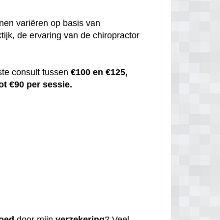
nen variëren op basis van
tijk, de ervaring van de chiropractor
ste consult tussen
€100 en €125,
ot €90 per sessie.
oed
door mijn
verzekering
? Veel