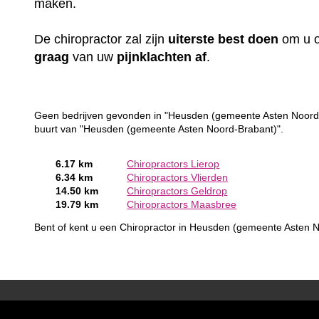
maken.
De chiropractor zal zijn
uiterste
best
doen
om u o
graag
van uw
pijnklachten
af
.
Geen bedrijven gevonden in "Heusden (gemeente Asten Noord-Br
buurt van "Heusden (gemeente Asten Noord-Brabant)".
6.17 km
Chiropractors Lierop
6.34 km
Chiropractors Vlierden
14.50 km
Chiropractors Geldrop
19.79 km
Chiropractors Maasbree
Bent of kent u een Chiropractor in Heusden (gemeente Asten