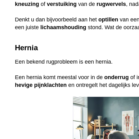
kneuzing
of
verstuiking
van de
rugwervels
, nad
Denkt u dan bijvoorbeeld aan het
optillen
van ee
een juiste
lichaamshouding
stond. Wat de oorzaak
Hernia
Een bekend rugprobleem is een hernia.
Een hernia komt meestal voor in de
onderrug
of 
hevige
pijnklachten
en ontregelt het dagelijks l