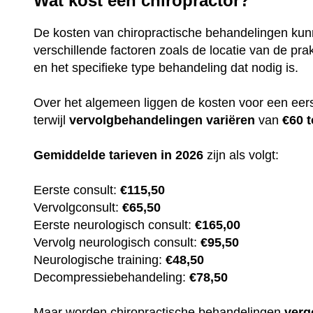
Wat kost een chiropractor?
De kosten van chiropractische behandelingen kun
verschillende factoren zoals de locatie van de prak
en het specifieke type behandeling dat nodig is.
Over het algemeen liggen de kosten voor een eer
terwijl
vervolgbehandelingen
variëren
van
€60 t
Gemiddelde tarieven in 2026
zijn als volgt:
Eerste consult:
€115,50
Vervolgconsult:
€65,50
Eerste neurologisch consult:
€165,00
Vervolg neurologisch consult:
€95,50
Neurologische training:
€48,50
Decompressiebehandeling:
€78,50
Maar worden chiropractische behandelingen
verg