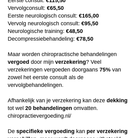
Eerste consult:
€115,50
Vervolgconsult:
€65,50
Eerste neurologisch consult:
€165,00
Vervolg neurologisch consult:
€95,50
Neurologische training:
€48,50
Decompressiebehandeling:
€78,50
Maar worden chiropractische behandelingen
vergoed
door mijn
verzekering
? Veel
verzekeringen vergoeden doorgaans
75%
van
zowel het eerste consult als de
vervolgbehandelingen.
Afhankelijk van je verzekering kan deze
dekking
tot wel
20
behandelingen
omvatten.
chiropractievergoeding.nl/
De
specifieke
vergoeding
kan
per
verzekering