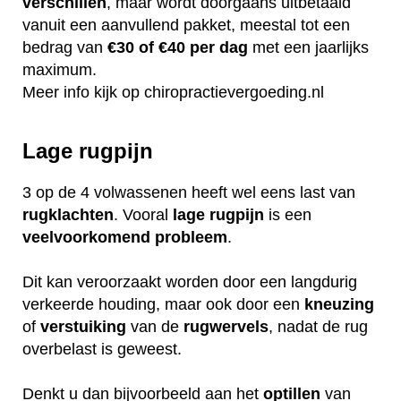
verschillen
, maar wordt doorgaans uitbetaald
vanuit een aanvullend pakket, meestal tot een
bedrag van
€30 of €40 per dag
met een jaarlijks
maximum.
Meer info kijk op
chiropractievergoeding.nl
Lage rugpijn
3 op de 4 volwassenen heeft wel eens last van
rugklachten
. Vooral
lage
rugpijn
is een
veelvoorkomend
probleem
.
Dit kan veroorzaakt worden door een langdurig
verkeerde houding, maar ook door een
kneuzing
of
verstuiking
van de
rugwervels
, nadat de rug
overbelast is geweest.
Denkt u dan bijvoorbeeld aan het
optillen
van