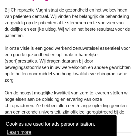
Bij Chiropractie Vught staat de gezondheid en het welbevinden
van patiënten centraal. Wij vinden het belangrijk de behandeling
zorgvuldig op de patiënten af te stemmen en te voorzien van
duidelijke en eerlijke uitleg. Wij willen het beste resultaat voor de
patiënten.
In onze visie is een goed werkend zenuwstelsel essentieel voor
een goede gezondheid en optimale lichamelijke
(sport)prestaties. Wij dragen daaraan bij door
bewegingsstoornissen in uw wervelkolom en andere gewrichten
op te heffen door middel van hoog kwalitatieve chiropractische
zorg.
Om de hoogst mogelijke kwaliteit van zorg te leveren stellen wij
hoge eisen aan de opleiding en ervaring van onze
chiropractoren. Ze hebben allen een 5-jarige opleiding genoten
aan een erkende universiteit, zijn officieel geregistreerd bij de
Stichting Chiropractie Nederland (SCN) en lid van de
Cookies are used for ads personalisation.
Nederlandse Chiropractoren Associatie (NCA).
Learn more